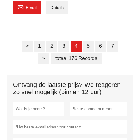

Email
Details
<
1
2
3
4
5
6
7
>
totaal 176 Records
Ontvang de laatste prijs? We reageren
zo snel mogelijk (binnen 12 uur)