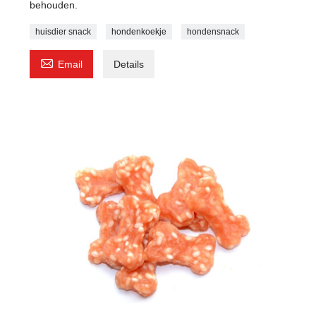
behouden.
huisdier snack
hondenkoekje
hondensnack

Email
Details