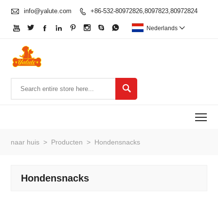

info@yalute.com
+86-532-80972826,8097823,80972824









Nederlands


To
naar huis
>
Producten
>
Hondensnacks
Hondensnacks