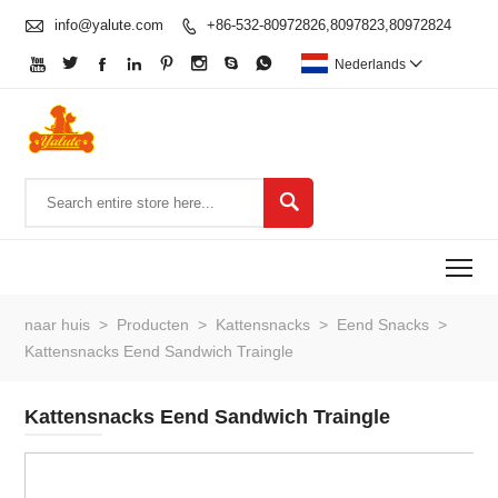

info@yalute.com
+86-532-80972826,8097823,80972824









Nederlands


To
naar huis
>
Producten
>
Kattensnacks
>
Eend Snacks
>
Kattensnacks Eend Sandwich Traingle
Kattensnacks Eend Sandwich Traingle