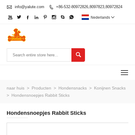

info@yalute.com
+86-532-80972826,8097823,80972824









Nederlands


To
naar huis
>
Producten
>
Hondensnacks
>
Konijnen Snacks
>
Hondensnoepjes Rabbit Sticks
Hondensnoepjes Rabbit Sticks