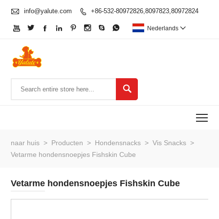

info@yalute.com
+86-532-80972826,8097823,80972824









Nederlands


To
naar huis
>
Producten
>
Hondensnacks
>
Vis Snacks
>
Vetarme hondensnoepjes Fishskin Cube
Vetarme hondensnoepjes Fishskin Cube