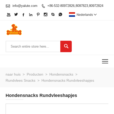

info@yalute.com
+86-532-80972826,8097823,80972824









Nederlands


To
naar huis
>
Producten
>
Hondensnacks
>
Rundvlees Snacks
>
Hondensnacks Rundvleeshapjes
Hondensnacks Rundvleeshapjes