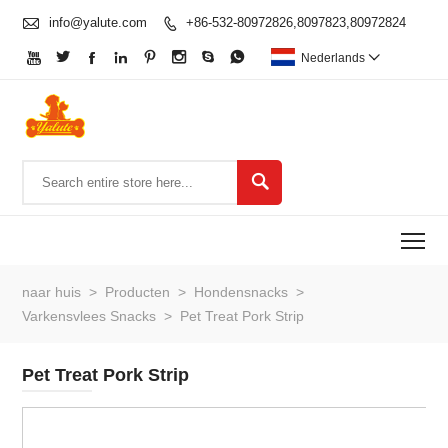

info@yalute.com
+86-532-80972826,8097823,80972824









Nederlands


To
naar huis
>
Producten
>
Hondensnacks
>
Varkensvlees Snacks
>
Pet Treat Pork Strip
Pet Treat Pork Strip