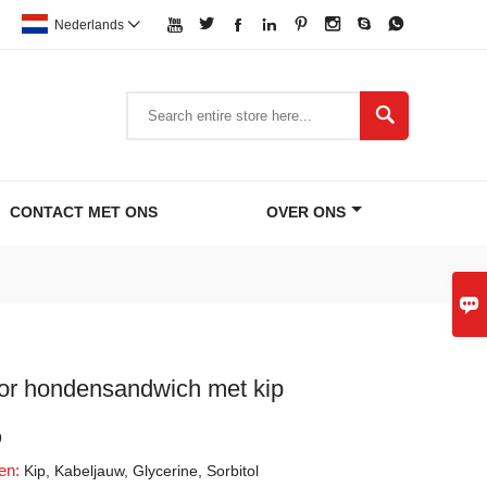








Nederlands


CONTACT MET ONS
OVER ONS

or hondensandwich met kip
9
ten:
Kip, Kabeljauw, Glycerine, Sorbitol