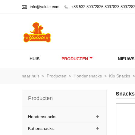

info@yalute.com
+86-532-80972826,8097823,809728

HUIS
PRODUCTEN
NIEUWS
naar huis
>
Producten
>
Hondensnacks
>
Kip Snacks
>
Snacks
Producten
+
Hondensnacks
+
Kattensnacks