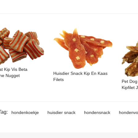
at Kip Vis Beta
Huisdier Snack Kip En Kaas
ne Nugget
Filets
Pet Dog
Kipfilet 
Tag:
hondenkoekje
huisdier snack
hondensnack
hondenvo