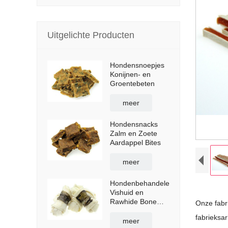
Uitgelichte Producten
Hondensnoepjes
Konijnen- en
Groentebeten
meer
Hondensnacks
Zalm en Zoete
Aardappel Bites
meer
Hondenbehandelen
Vishuid en
Rawhide Bone
Onze fabr
Wraps
fabrieksa
meer