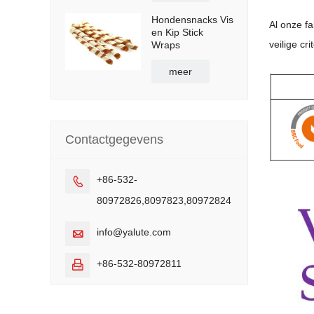
Hondensnacks Vis
Al onze f
en Kip Stick
veilige cr
Wraps
meer
Contactgegevens
+86-532-

80972826,8097823,80972824
info@yalute.com

+86-532-80972811
