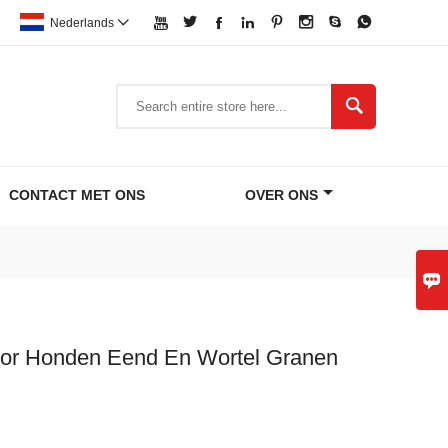








Nederlands


CONTACT MET ONS
OVER ONS

or Honden Eend En Wortel Granen