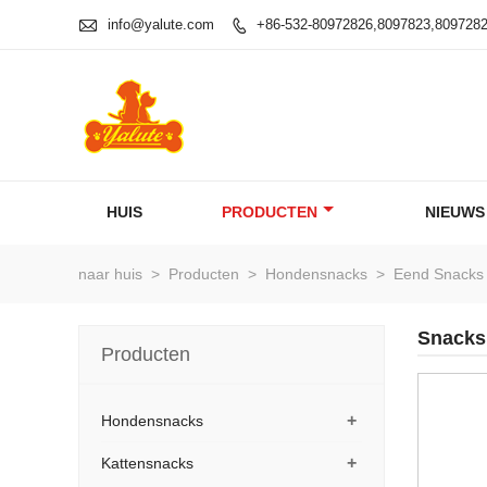

info@yalute.com
+86-532-80972826,8097823,809728

HUIS
PRODUCTEN
NIEUWS
naar huis
>
Producten
>
Hondensnacks
>
Eend Snacks
Snacks
Producten
+
Hondensnacks
+
Kattensnacks