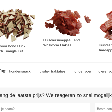
Huisdiersnoepjes Eend
Huisdie
Wolkvorm Plakjes
 voor hond Duck
Aardappe
h Triangle Cut
Tag:
hondensnack
huisdier traktaties
hondenvoer
dierenv
ang de laatste prijs? We reageren zo snel mogelijk