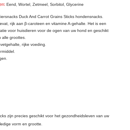
ten:
Eend, Wortel, Zetmeel, Sorbitol, Glycerine
sdiersnacks Duck And Carrot Grains Sticks hondensnacks.
bevat, rijk aan β-caroteen en vitamine A-gehalte. Het is een
tatie voor huisdieren voor de ogen van uw hond en geschikt
alle groottes.
 vetgehalte, rijke voeding.
rmiddel.
gen.
ks zijn precies geschikt voor het gezondheidsleven van uw
ledige vorm en grootte.