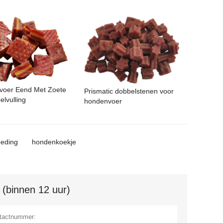
rvoer Eend Met Zoete
Prismatic dobbelstenen voor
lvulling
hondenvoer
oeding
hondenkoekje
 (binnen 12 uur)