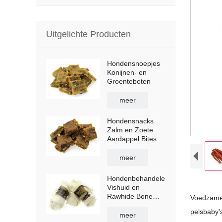
Uitgelichte Producten
Hondensnoepjes
Konijnen- en
Groentebeten
meer
Hondensnacks
Zalm en Zoete
Aardappel Bites
meer
Hondenbehandelen
Vishuid en
Rawhide Bone
Voedzame 
Wraps
pelsbaby'
meer