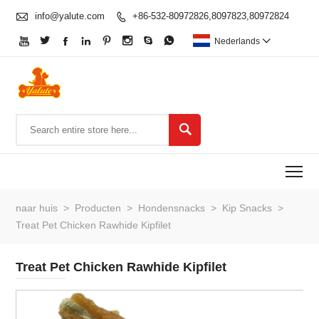

info@yalute.com
+86-532-80972826,8097823,80972824









Nederlands


To
naar huis
>
Producten
>
Hondensnacks
>
Kip Snacks
>
Treat Pet Chicken Rawhide Kipfilet
Treat Pet Chicken Rawhide Kipfilet